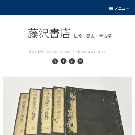
メニュー
Hａnkyu koshonomachi Fujisawashoten