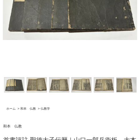
ホーム
>
和本 仏教
>
仏教学
和本 仏教
首書評註 聖徳太子伝暦｜山口一郎兵衛板 大本