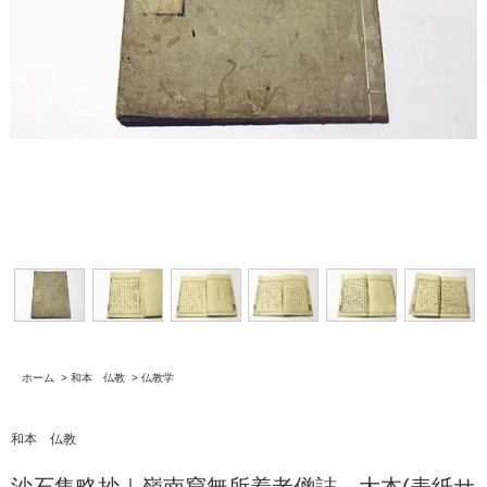
ホーム
>
和本 仏教
>
仏教学
和本 仏教
沙石集略抄｜嶺南窟無所着老僧誌 大本(表紙サ