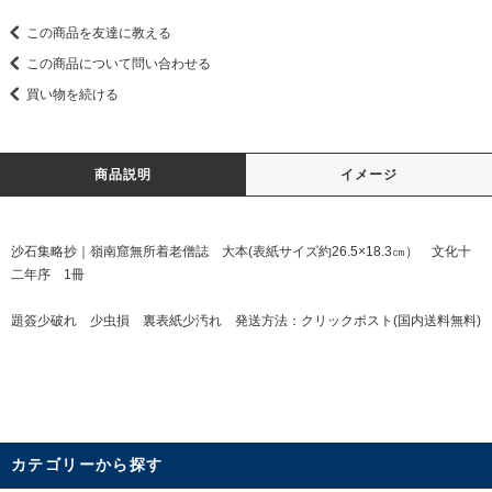
この商品を友達に教える
この商品について問い合わせる
買い物を続ける
商品説明
イメージ
沙石集略抄｜嶺南窟無所着老僧誌 大本(表紙サイズ約26.5×18.3㎝） 文化十
二年序 1冊
題簽少破れ 少虫損 裏表紙少汚れ 発送方法：クリックポスト(国内送料無料)
カテゴリーから探す