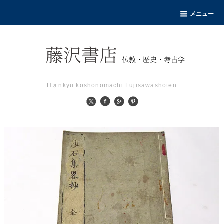
メニュー
Hａnkyu koshonomachi Fujisawashoten