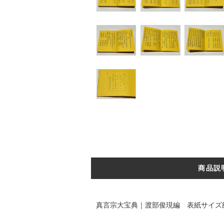
商品説
真言宗大宝典｜渡部俊現編 表紙サイズ約1