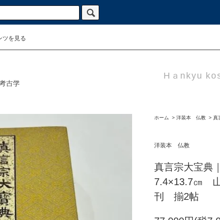
ンツを見る
Hａnkyu kos
ホーム
>
洋装本 仏教
>
真
洋装本 仏教
真言宗大宝典
7.4×13.7
刊 揃2帖