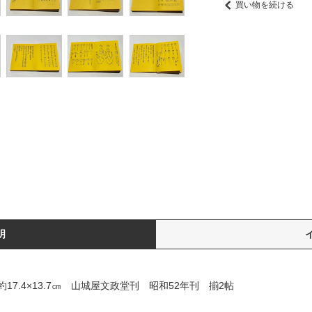
買い物を続ける
明
7.4×13.7㎝ 山城屋文政堂刊 昭和52年刊 揃2帖