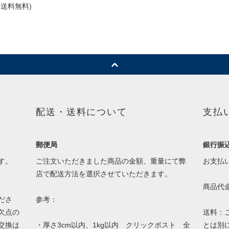
送料無料)
配送・送料について
支払
郵便局
銀行振
す。
ご注文いただきました商品の金額、重量にて弊
お支払
店で配送方法を選択させていただきます。
商品代
ださ
参考：
欠点の
送料：
交換は
・厚さ3cm以内、1kg以内 クリックポスト 全
とは別