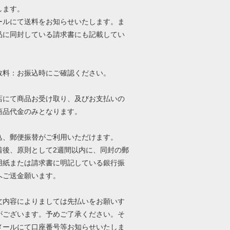
します。
ールにて送料をお知らせいたします。ま
品に同封している請求書にも記載してい
数料：お振込時にご確認ください。
店にて商品お受け取り、及びお支払いの
商品代金のみとなります。
込、郵便振替がご利用いただけます。
着後、原則として2週間以内に、同封の郵
用紙または請求書に明記している銀行振
へご送金願います。
文内容によりましては先払いをお願いす
がございます。予めご了承ください。そ
メールにて口座番号等お知らせいたしま