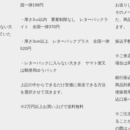
国一律198円
お送り
そのメ
・厚さ3㎝以内 重量制限なし レターパックラ
た、商
いない欠
イト 全国一律370円
ます。
ていた
・厚さ3cm以上 レターパックプラス 全国一律
振込手
520円
※ご来
・レターパックに入らない大きさ ヤマト便又
場合は
は郵便局ゆうパック
銀行振
上記の中からできるだけ安価に発送できる方法
商品到
を選択させて頂きます。
便振替
込口座
※2万円以上お買い上げで送料無料
※ご注
ること
の際は