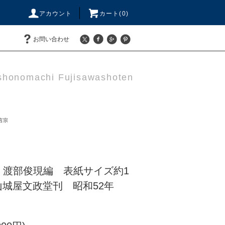
アカウント
カート(0)
お問い合わせ
honomachi Fujisawashoten
言宗
｜渡部俊現編 表紙サイズ約1
㎝ 山城屋文政堂刊 昭和52年